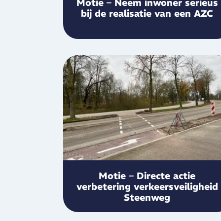
Motie – Neem inwoner serieus
bij de realisatie van een AZC
Motie – Directe actie
verbetering verkeersveiligheid
Steenweg