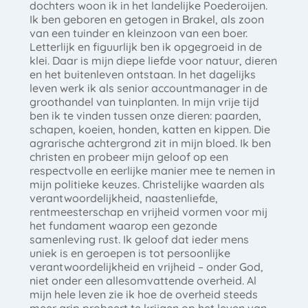
dochters woon ik in het landelijke Poederoijen.
Ik ben geboren en getogen in Brakel, als zoon
van een tuinder en kleinzoon van een boer.
Letterlijk en figuurlijk ben ik opgegroeid in de
klei. Daar is mijn diepe liefde voor natuur, dieren
en het buitenleven ontstaan. In het dagelijks
leven werk ik als senior accountmanager in de
groothandel van tuinplanten. In mijn vrije tijd
ben ik te vinden tussen onze dieren: paarden,
schapen, koeien, honden, katten en kippen. Die
agrarische achtergrond zit in mijn bloed. Ik ben
christen en probeer mijn geloof op een
respectvolle en eerlijke manier mee te nemen in
mijn politieke keuzes. Christelijke waarden als
verantwoordelijkheid, naastenliefde,
rentmeesterschap en vrijheid vormen voor mij
het fundament waarop een gezonde
samenleving rust. Ik geloof dat ieder mens
uniek is en geroepen is tot persoonlijke
verantwoordelijkheid en vrijheid – onder God,
niet onder een allesomvattende overheid. Al
mijn hele leven zie ik hoe de overheid steeds
meer grip probeert te krijgen op het leven van