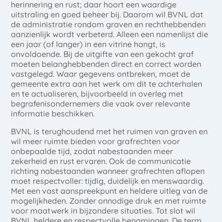
herinnering en rust; daar hoort een waardige
uitstraling en goed beheer bij. Daarom wil BVNL dat
de administratie rondom graven en rechthebbenden
aanzienlijk wordt verbeterd. Alleen een namenlijst die
een jaar (of langer) in een vitrine hangt, is
onvoldoende. Bij de uitgifte van een gekocht graf
moeten belanghebbenden direct en correct worden
vastgelegd. Waar gegevens ontbreken, moet de
gemeente extra aan het werk om dit te achterhalen
en te actualiseren, bijvoorbeeld in overleg met
begrafenisondernemers die vaak over relevante
informatie beschikken.
BVNL is terughoudend met het ruimen van graven en
wil meer ruimte bieden voor grafrechten voor
onbepaalde tijd, zodat nabestaanden meer
zekerheid en rust ervaren. Ook de communicatie
richting nabestaanden wanneer grafrechten aflopen
moet respectvoller: tijdig, duidelijk en menswaardig.
Met een vast aanspreekpunt en heldere uitleg van de
mogelijkheden. Zonder onnodige druk en met ruimte
voor maatwerk in bijzondere situaties. Tot slot wil
BVNL heldere en respectvolle benamingen. De term