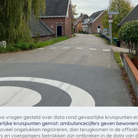
jke vragen gesteld over data rond gevaarlijke kruispunten e
lijke kruispunten gemist: ambulancecijfers geven bewoners 
veel ongelukken registreren, dan terugkomen in de officiële
 en voetgangers betrokken zijn ontbreken in de data van de p