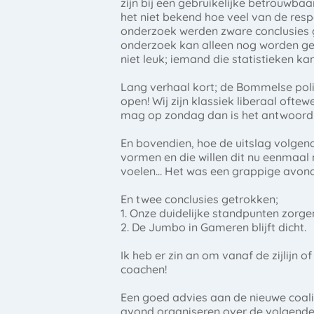
zijn bij een gebruikelijke betrouwba
het niet bekend hoe veel van de re
onderzoek werden zware conclusies
onderzoek kan alleen nog worden gebr
niet leuk; iemand die statistieken kan
Lang verhaal kort; de Bommelse poli
open! Wij zijn klassiek liberaal oft
mag op zondag dan is het antwoord 
En bovendien, hoe de uitslag volgend
vormen en die willen dit nu eenmaal n
voelen… Het was een grappige avond
En twee conclusies getrokken;
1. Onze duidelijke standpunten zorge
2. De Jumbo in Gameren blijft dicht.
Ik heb er zin an om vanaf de zijlijn
coachen!
Een goed advies aan de nieuwe coaliti
avond organiseren over de volgende