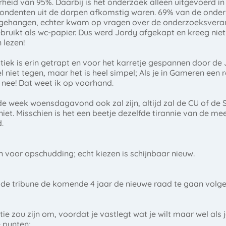
arheid van 95%. Daarbij is het onderzoek alleen uitgevoerd 
spondenten uit de dorpen afkomstig waren. 69% van de onde
 gehangen, echter kwam op vragen over de onderzoeksvera
uikt als wc-papier. Dus werd Jordy afgekapt en kreeg niet 
 lezen!
tiek is erin getrapt en voor het karretje gespannen door de
ewel niet tegen, maar het is heel simpel; Als je in Gameren 
nee! Dat weet ik op voorhand.
e week woensdagavond ook zal zijn, altijd zal de CU of de S
iet. Misschien is het een beetje dezelfde tirannie van de mee
.
n voor opschudding; echt kiezen is schijnbaar nieuw.
 of de tribune de komende 4 jaar de nieuwe raad te gaan vo
e zou zijn om, voordat je vastlegt wat je wilt maar wel als j
 punten;