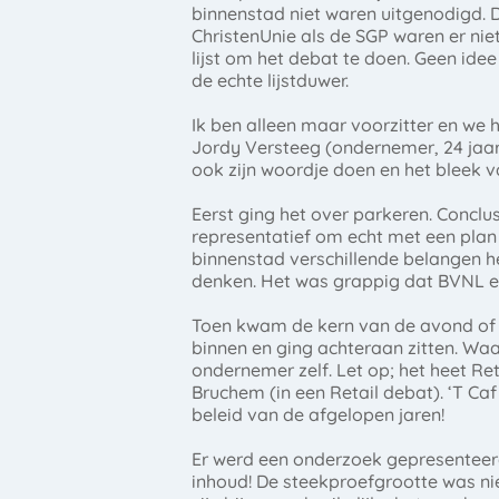
binnenstad niet waren uitgenodigd. 
ChristenUnie als de SGP waren er nie
lijst om het debat te doen. Geen ide
de echte lijstduwer.
Ik ben alleen maar voorzitter en we
Jordy Versteeg (ondernemer, 24 jaar e
ook zijn woordje doen en het bleek v
Eerst ging het over parkeren. Conclus
representatief om echt met een plan
binnenstad verschillende belangen 
denken. Het was grappig dat BVNL e
Toen kwam de kern van de avond of
binnen en ging achteraan zitten. Wa
ondernemer zelf. Let op; het heet Ret
Bruchem (in een Retail debat). ‘T C
beleid van de afgelopen jaren!
Er werd een onderzoek gepresenteerd
inhoud! De steekproefgrootte was ni