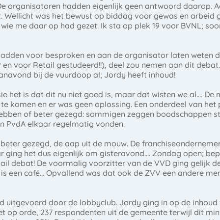
De organisatoren hadden eigenlijk geen antwoord daarop. Aan
t. Wellicht was het bewust op biddag voor gewas en arbeid g
e wie me daar op had gezet. Ik sta op plek 19 voor BVNL; soo
 hadden voor besproken en aan de organisator laten weten d
n voor Retail gestudeerd!!), deel zou nemen aan dit debat. Al
anavond bij de vuurdoop al; Jordy heeft inhoud!
ie het is dat dit nu niet goed is, maar dat wisten we al…. De
 te komen en er was geen oplossing. Een onderdeel van het 
hebben of beter gezegd: sommigen zeggen boodschappen sta
n PvdA elkaar regelmatig vonden.
 beter gezegd, de aap uit de mouw. De franchiseondernem
ar ging het dus eigenlijk om gisteravond…. Zondag open; be
ail debat! De voormalig voorzitter van de VVD ging gelijk de 
af is een café… Opvallend was dat ook de ZVV een andere me
 uitgevoerd door de lobbyclub. Jordy ging in op de inhoud 
et op orde, 237 respondenten uit de gemeente terwijl dit 